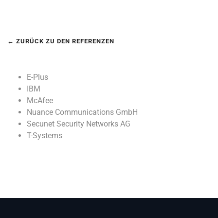
← ZURÜCK ZU DEN REFERENZEN
E-Plus
IBM
McAfee
Nuance Communications GmbH
Secunet Security Networks AG
T-Systems