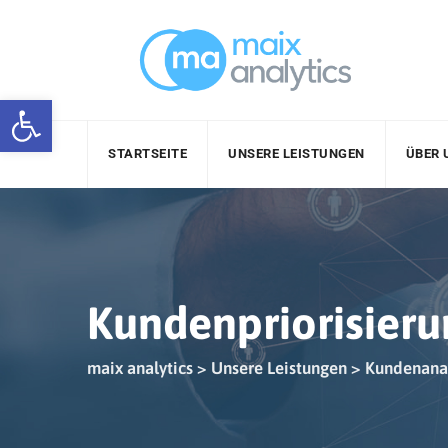
Skip
to
content
Werkzeugleiste öffnen
STARTSEITE
UNSERE LEISTUNGEN
ÜBER 
Kundenpriorisier
maix analytics
>
Unsere Leistungen
>
Kundenanal