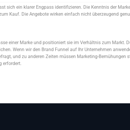
st sich ein klarer Engpass identifizieren. Die Kenntnis der Mark
 zum Kauf. Die Angebote wirken einfach nicht überzeugend gen
gpässe einer Marke und positioniert sie im Verhältnis zum Mark
eichen. Wenn wir den Brand Funnel auf Ihr Unternehmen anwende
agt, und zu anderen Zeiten müssen Marketing-Bemühungen ständ
 erfordert.