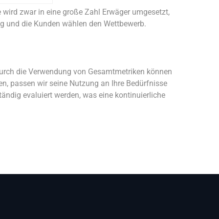
e wird zwar in eine große Zahl Erwäger umgesetzt,
ug und die Kunden wählen den Wettbewerb.
t. Durch die Verwendung von Gesamtmetriken können
n, passen wir seine Nutzung an Ihre Bedürfnisse
ig evaluiert werden, was eine kontinuierliche