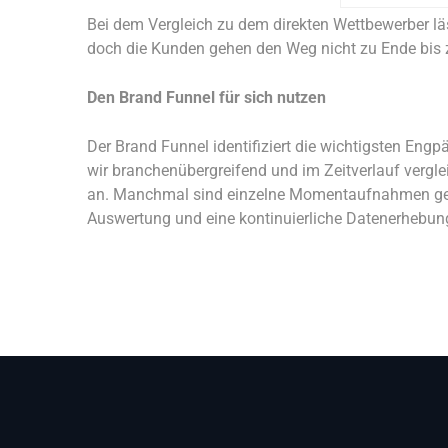
Bei dem Vergleich zu dem direkten Wettbewerber läs
doch die Kunden gehen den Weg nicht zu Ende bis
Den Brand Funnel für sich nutzen
Der Brand Funnel identifiziert die wichtigsten En
wir branchenübergreifend und im Zeitverlauf vergl
an. Manchmal sind einzelne Momentaufnahmen gefr
Auswertung und eine kontinuierliche Datenerhebung