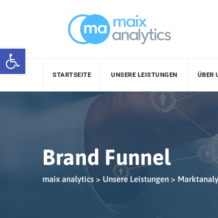
Skip
to
content
Werkzeugleiste öffnen
STARTSEITE
UNSERE LEISTUNGEN
ÜBER 
Brand Funnel
maix analytics
>
Unsere Leistungen
>
Marktanaly