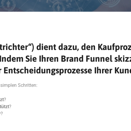
richter“) dient dazu, den Kaufpro
ndem Sie Ihren Brand Funnel skizzi
 Entscheidungsprozesse Ihrer Kun
 simplen Schritten:
zt
?
tützt
?
v
?