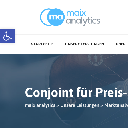
Skip
to
content
Werkzeugleiste öffnen
STARTSEITE
UNSERE LEISTUNGEN
ÜBER 
Conjoint für Prei
maix analytics
>
Unsere Leistungen
>
Marktanaly