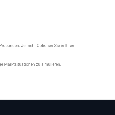
 Probanden. Je mehr Optionen Sie in Ihrem
ige Marktsituationen zu simulieren.