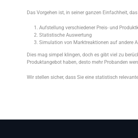
Das Vorgehen ist, in seiner ganzen Einfachheit, das
Aufstellung verschiedener Preis- und Produ
Statistische Auswertung
Simulation von Marktreaktionen auf andere A
Dies mag simpel klingen, doch es gibt viel zu ber
Produktangebot haben, desto mehr Probanden werd
Wir stellen sicher, dass Sie eine statistisch releva